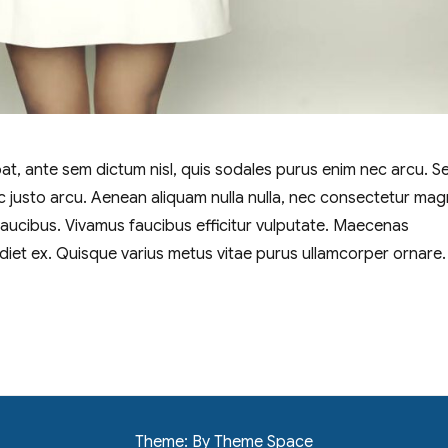
pat, ante sem dictum nisl, quis sodales purus enim nec arcu. S
ac justo arcu. Aenean aliquam nulla nulla, nec consectetur ma
faucibus. Vivamus faucibus efficitur vulputate. Maecenas
iet ex. Quisque varius metus vitae purus ullamcorper ornare.
Theme: By Theme Space