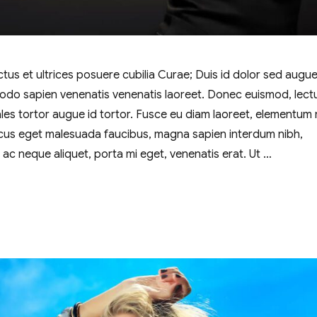
ctus et ultrices posuere cubilia Curae; Duis id dolor sed augu
o sapien venenatis venenatis laoreet. Donec euismod, lect
dales tortor augue id tortor. Fusce eu diam laoreet, elementum
acus eget malesuada faucibus, magna sapien interdum nibh,
c neque aliquet, porta mi eget, venenatis erat. Ut …