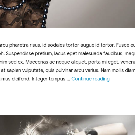
arcu pharetra risus, id sodales tortor augue id tortor. Fusce e
bh. Suspendisse pretium, lacus eget malesuada faucibus, ma
nim sed ex. Maecenas ac neque aliquet, porta mi eget, venena
r at sapien vulputate, quis pulvinar arcu varius. Nam mollis dia
„Bringing Fa
ximus eleifend. Integer tempus …
Continue reading