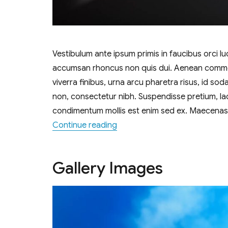
Vestibulum ante ipsum primis in faucibus orci lu
accumsan rhoncus non quis dui. Aenean commod
viverra finibus, urna arcu pharetra risus, id so
non, consectetur nibh. Suspendisse pretium, l
condimentum mollis est enim sed ex. Maecenas a
„Styling Pieces“
Continue reading
Gallery Images