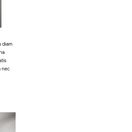
u diam
gna
tis
m nec
shion to Life“