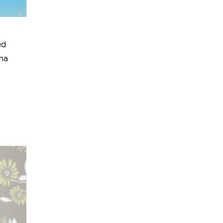
ed
gna