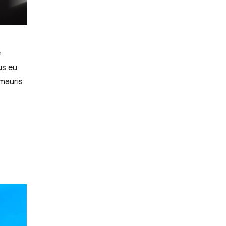
e
us eu
 mauris